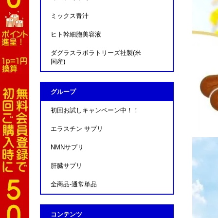
ミックス青汁
ヒト幹細胞美容液
ダグラスラボラトリーズ社製(米
国産)
グループ
初回お試しキャンペーン中！！
エラスチン サプリ
NMNサプリ
肝臓サプリ
全商品-通常単品
コンテンツ