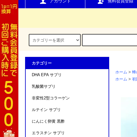
アカウント
無料会員登録
カテゴリー
ホーム
>
蜂
DHA EPA サプリ
ホーム
>
初
乳酸菌サプリ
非変性2型コラーゲン
ルテイン サプリ
にんにく卵黄 黒酢
エラスチン サプリ