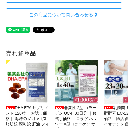
この商品について問い合わせる
売れ筋商品
DHA EPA サプリメ
非変性 2型 コラー
乳酸菌 
ント 120粒 ｜お試し価
ゲン UC-II 30日分 ｜お
酵酵素 EC-1
格｜ 海洋の宝 オメガ3
試し価格｜ コラゲンパ
価格｜腸活 
脂肪酸 深海鮫 肝油 フィ
ワー II型コラーゲン サ
イオテック 