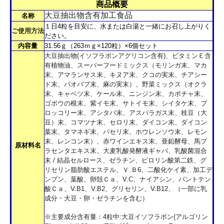
商品概要
大豆抽出物含有加工食品
名称
１日4粒を目安に、水または白湯と一緒にお召し上がりく
ご使用方法
ださい。
内容量
31.56ｇ（263ｍｇ×120粒）×6個セット
大豆抽出物(イソフラボンアグリコン含有)、ビタミンＥ含
有植物油、スーパーフードミックス（モリンガ末、マカ
末、アマランサス末、キヌア末、クコの実末、チアシー
ド末、バオバブ末、麻の実末）、野菜ミックス（オクラ
末、キャベツ末、ケール末、ニンジン末、カボチャ末、
ゴボウの根末、紫イモ末、サトイモ末、シイタケ末、ブ
ロッコリー末、アシタバ末、アスパラガス末、枝豆（大
豆）末、コマツナ末、セロリ末、ダイコン末、ダイコン
葉末、タマネギ末、パセリ末、ホウレンソウ末、レモン
末、レンコン末）、赤ワインエキス末、亜鉛酵母、馬プ
原材料名
ラセンタエキス末、大麦乳酸発酵液ギャバ、乳酸菌混合
末 / 結晶セルロース、ゼラチン、ピロリン酸第二鉄、グ
リセリン脂肪酸エステル、Ｖ.Ｂ6、二酸化ケイ素、加工デ
ンプン、葉酸、卵殻Ｃａ、V.C、ナイアシン、パントテン
酸Ｃａ、V.B1、V.B2、グリセリン、V.B12、（一部に乳
成分・大豆・卵・ゼラチンを含む）
※主要成分含有量：4粒中:大豆イソフラボン(アルゴリン