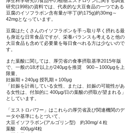
厚生科学研究の食品中の植物エストロゲンに関する調査
研究(1998)の資料では、代表的な大豆食品の一つである
豆腐のイソフラボン含有量が半丁(約175g)約30mg～
42mgとなっています。
豆腐はたくさんのイソフラボンを手っ取り早く摂れる最
も身近な日常食品ですが、栄養バランスも考えると他の
大豆食品も含めて必要量を毎日食べれる方は少ないので
す。
また葉酸に関しては、厚労省の食事摂取基準2015年版
で、一般の18才以上が240μgを推奨 900～1000μgを上
限量、
妊娠期＋240μg 授乳期＋100μg
「妊娠を計画している女性、または、妊娠の可能性があ
る女性は、付加的に 400µg/日の葉酸の摂取が望まれる」
としています。
「エストロパワー」はこれらの厚労省及び関連機関のデ
ータや基準にもとづいて、
大豆イソフラボン(アルゴリン型) 約30mg/４粒
葉酸 400μg/4粒