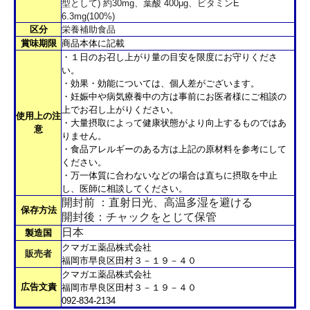
型として) 約30mg、葉酸 400μg、ビタミンE
6.3mg(100%)
区分
栄養補助食品
賞味期限
商品本体に記載
・１日のお召し上がり量の目安を限度にお守りくださ
い。
・効果・効能については、個人差がございます。
・妊娠中や病気療養中の方は事前にお医者様にご相談の
上でお召し上がりください。
使用上の注
・大量摂取によって健康状態がより向上するものではあ
意
りません。
・食品アレルギーのある方は上記の原材料を参考にして
ください。
・万一体質に合わないなどの場合は直ちに摂取を中止
し、医師に相談してください。
開封前 ：直射日光、高温多湿を避ける
保存方法
開封後：チャックをとじて保管
日本
製造国
クマガエ薬品株式会社
販売者
福岡市早良区田村３－１９－４０
クマガエ薬品株式会社
広告文責
福岡市早良区田村３－１９－４０
092-834-2134