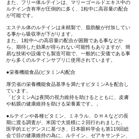
また、フリー体ルテインは、マリーゴールドエキス中の
ルテイン含有率が圧倒的に多く、1粒中に高容量の配合
が可能です。
エステル体のルテインは未精製で、脂肪酸が付加してい
る事から吸収率が下がります。
また、1粒中への高容量の配合が困難である事などか
ら、期待した効果が得られない可能性もありますが、簡
易な技術や設備でも製造可能で、一般的に安価である事
から多くのルテインサプリに使用されています。
●栄養機能食品(ビタミンA)配合
厚労省の栄養機能食品基準を満たすビタミンAを配合し
ています。
「ビタミンAは夜間の視力維持を助けるとともに、皮膚
や粘膜の健康維持を助ける栄養素です。」
●ルテインや各種ビタミン、ミネラル、ＤＨＡなどの長
期に渡る調査が、米国で大規模に２回行われました。
医学的エビデンスに基づき、日本眼科学会も第119回総
会で目の健康維持の為に、ルテイン、ゼアキサンチン、