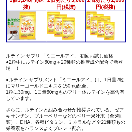
1個3,148円(税
1個あたり3,000
1個あたり2,600
抜)
円(税抜)
円(税抜)
ルテイン サプリ 「ミエールアイ」 初回お試し価格
●2粒中にルテイン60mg＋20種類の推奨成分配合で新登
場！！
●ルテイン サプリメント「ミエールアイ」は、1日量2粒
にマリーゴールドエキスを150mg配合。
1粒に30mg、1日量60mgものフリー体ルテインを高含有
しています。
さらに、ルテインと組み合わせが推奨されている、ゼア
キサンチン、ブルーベリーなどのベリー果汁末（全5種
類）、DHA、各種ビタミン、ミネラルなど全21種類もの
栄養素をバランスよくブレンド配合。