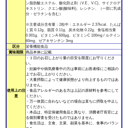
ン脂肪酸エステル、酸化防止剤（V.E、V.C)、サイクロデ
キストリン、クエン酸(酸味料)、レシチン、（一部に乳成
分・ゼラチンを含む）
※主要成分含有量：2粒中：エネルギー 2.37kcal、たんぱ
く質 0.12g、脂質 0.11g、炭水化物 0.22g、食塩相当量
0.001g、ビタミンA 600μg、ビタミンC 100mg / ルテイン
60mg、ゼアキサンチン 3mg
区分
栄養機能食品
賞味期限
商品本体に記載
・１日のお召し上がり量の目安を限度にお守りくださ
い。
・妊娠中や病気療養中の方は事前にお医者様にご相談の
上でお召し上がりください。
・大量摂取によって健康状態がより向上するものではあ
りません。
使用上の注
・食品アレルギーのある方は上記の原材料を参考にして
意
ください。
・万一体質に合わないなどの場合は直ちに摂取を中止し
てください。
・本品は、特定保健用食品と異なり、消費者庁長官によ
る個別審査を受けたものではありません。
・食生活は、主食、主菜、副菜を基本に、食事のバラン