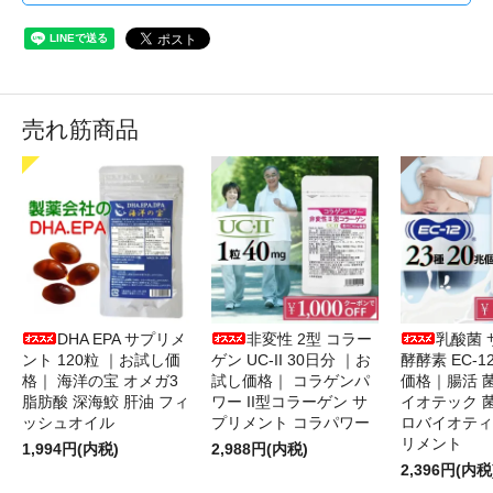
売れ筋商品
DHA EPA サプリメ
非変性 2型 コラー
乳酸菌 
ント 120粒 ｜お試し価
ゲン UC-II 30日分 ｜お
酵酵素 EC-1
格｜ 海洋の宝 オメガ3
試し価格｜ コラゲンパ
価格｜腸活 
脂肪酸 深海鮫 肝油 フィ
ワー II型コラーゲン サ
イオテック 
ッシュオイル
プリメント コラパワー
ロバイオティ
リメント
1,994円(内税)
2,988円(内税)
2,396円(内税