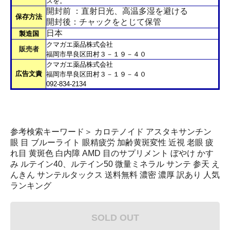
スを。
開封前 ：直射日光、高温多湿を避ける
保存方法
開封後：チャックをとじて保管
日本
製造国
クマガエ薬品株式会社
販売者
福岡市早良区田村３－１９－４０
クマガエ薬品株式会社
広告文責
福岡市早良区田村３－１９－４０
092-834-2134
参考検索キーワード＞ カロテノイド アスタキサンチン
眼 目 ブルーライト 眼精疲労 加齢黄斑変性 近視 老眼 疲
れ目 黄斑色 白内障 AMD 目のサプリメント ぼやけ かす
み ルテイン40、ルテイン50 微量ミネラル サンテ 参天 え
んきん サンテルタックス 送料無料 濃密 濃厚 訳あり 人気
ランキング
SOLD OUT