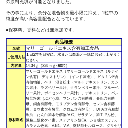
の原料充填が可能となりました。
その事により、余分な混合物を最小限に抑え、1粒中の
純度が高い高容量配合となっています。
●保存料、香料などは無添加です。
商品概要
マリーゴールドエキス含有加工食品
名称
１日2粒を目安に、水または白湯と一緒にお召し上がりく
ご使用方法
ださい。
内容量
14.34ｇ（239ｍｇ×60粒）
マリーゴールドエキス（マリーゴールドエキス（ルテイ
ン含有)、デキストリン）（インド製造）、ビタミンE含
有植物油、ベリー混合粉末（マルトデキストリン、カシ
ス果汁、ラズベリー果汁、クランベリー果汁、ブルーベ
リー果汁、ボイセンベリー果汁）、デキストリン、パン
酵母粉末（ぶどう糖、マンガン含有酵母、亜鉛含有酵
母、銅含有酵母、モリブデン含有酵母、セレン含有酵
母、ヨウ素含有酵母、クロム含有酵母）、DHA含有精製
魚油、たん白加水分解物/V.C、ゼラチン、加工でん粉、
原材料名
微粒二酸化ケイ素、ステアリン酸Ca、ショ糖エステル、
カラメル色素、V.B1、V.A、微結晶セルロース、グリセリ