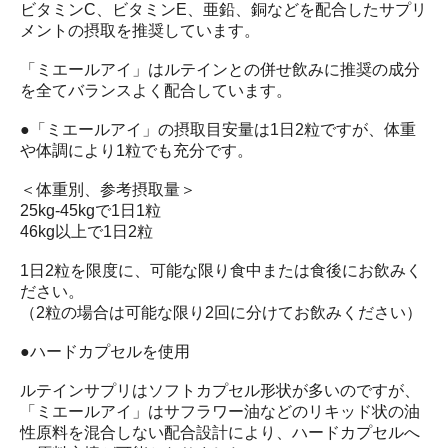
ビタミンC、ビタミンE、亜鉛、銅などを配合したサプリ
メントの摂取を推奨しています。
「ミエールアイ」はルテインとの併せ飲みに推奨の成分
を全てバランスよく配合しています。
●「ミエールアイ」の摂取目安量は1日2粒ですが、体重
や体調により1粒でも充分です。
＜体重別、参考摂取量＞
25kg-45kgで1日1粒
46kg以上で1日2粒
1日2粒を限度に、可能な限り食中または食後にお飲みく
ださい。
（2粒の場合は可能な限り2回に分けてお飲みください）
●ハードカプセルを使用
ルテインサプリはソフトカプセル形状が多いのですが、
「ミエールアイ」はサフラワー油などのリキッド状の油
性原料を混合しない配合設計により、ハードカプセルへ