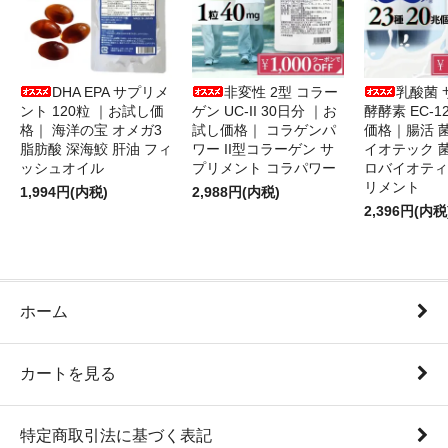
DHA EPA サプリメ
非変性 2型 コラー
乳酸菌 
ント 120粒 ｜お試し価
ゲン UC-II 30日分 ｜お
酵酵素 EC-1
格｜ 海洋の宝 オメガ3
試し価格｜ コラゲンパ
価格｜腸活 
脂肪酸 深海鮫 肝油 フィ
ワー II型コラーゲン サ
イオテック 
ッシュオイル
プリメント コラパワー
ロバイオティ
リメント
1,994円(内税)
2,988円(内税)
2,396円(内税
ホーム
カートを見る
特定商取引法に基づく表記