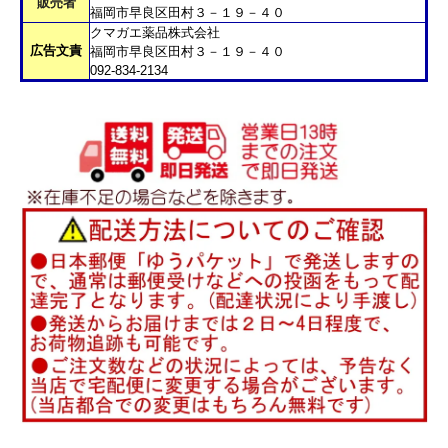
販売者
福岡市早良区田村３－１９－４０
クマガエ薬品株式会社
広告文責
福岡市早良区田村３－１９－４０
092-834-2134