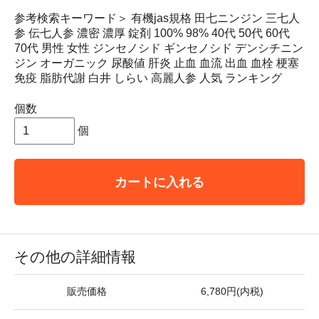
参考検索キーワード＞ 有機jas規格 田七ニンジン 三七人
参 伝七人参 濃密 濃厚 錠剤 100% 98% 40代 50代 60代
70代 男性 女性 ジンセノシド ギンセノシド デンシチニン
ジン オーガニック 尿酸値 肝炎 止血 血流 出血 血栓 梗塞
免疫 脂肪代謝 白井 しらい 高麗人参 人気 ランキング
個数
個
カートに入れる
その他の詳細情報
販売価格
6,780円(内税)