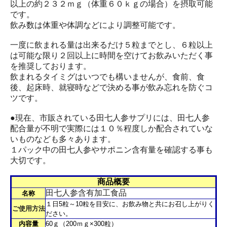
以上の約２３２ｍｇ（体重６０ｋｇの場合）を摂取可能
です。
飲み数は体重や体調などにより調整可能です。
一度に飲まれる量は出来るだけ５粒までとし、６粒以上
は可能な限り２回以上に時間を空けてお飲みいただく事
を推奨しております。
飲まれるタイミグはいつでも構いませんが、食前、食
後、起床時、就寝時などで決める事が飲み忘れを防ぐコ
ツです。
●現在、市販されている田七人参サプリには、田七人参
配合量が不明で実際には１０％程度しか配合されていな
いものなども多々あります。
１パック中の田七人参やサポニン含有量を確認する事も
大切です。
商品概要
田七人参含有加工食品
名称
１日5粒～10粒を目安に、お飲み物と共にお召し上がりく
ご使用方法
ださい。
内容量
60ｇ（200ｍｇ×300粒）