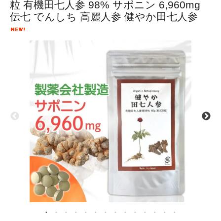
粒 有機田七人参 98% サポニン 6,960mg
伝七 でんしち 高麗人参 健やか田七人参