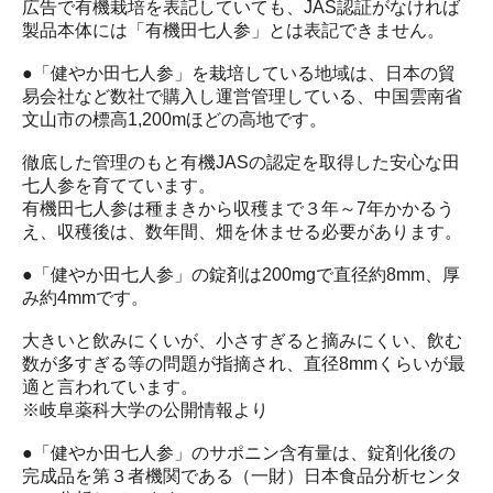
広告で有機栽培を表記していても、JAS認証がなければ
製品本体には「有機田七人参」とは表記できません。
●「健やか田七人参」を栽培している地域は、日本の貿
易会社など数社で購入し運営管理している、中国雲南省
文山市の標高1,200mほどの高地です。
徹底した管理のもと有機JASの認定を取得した安心な田
七人参を育てています。
有機田七人参は種まきから収穫まで３年～7年かかるう
え、収穫後は、数年間、畑を休ませる必要があります。
●「健やか田七人参」の錠剤は200mgで直径約8mm、厚
み約4mmです。
大きいと飲みにくいが、小さすぎると摘みにくい、飲む
数が多すぎる等の問題が指摘され、直径8mmくらいが最
適と言われています。
※岐阜薬科大学の公開情報より
●「健やか田七人参」のサポニン含有量は、錠剤化後の
完成品を第３者機関である（一財）日本食品分析センタ