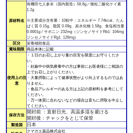
有機田七人参末（国内製造）58,8g／微粒二酸化ケイ素
1.2g
※主要成分含有量：10粒中：エネルギー 7.74kcal、たん
原材料名
ぱく質 0.15g、脂質 0.09g、炭水化物 1.58g、食塩相当量
0.0001g / サポニン 232mg（ジンセノサイドRb1: 104mg
ジンセノサイドRg1: 128mg）
区分
栄養補助食品
賞味期限
商品本体に記載
・１日のお召し上がり量の目安を限度にお守りくださ
い。
・妊娠中や病気療養中の方は事前にお医者様にご相談の
上でお召し上がりください。
使用上の注
・大量摂取によって健康状態がより向上するものではあ
意
りません。
・食品アレルギーのある方は上記の原材料を参考にして
ください。
・万一体質に合わないなどの場合は直ちに摂取を中止し
てください。
開封前 ：直射日光、高温多湿を避ける
保存方法
開封後：チャックをとじて保管
日本
製造国
クマガエ薬品株式会社