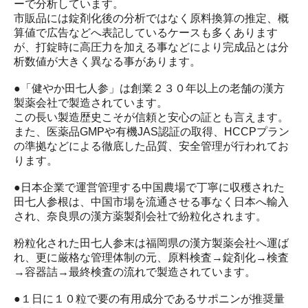
ーで分析しています。
市販品には錠剤化後の分析ではなく原料換算の推定、概
算値で広告などへ表記しているケースも多くあります
が、打錠時に高圧力を加える事などにより完成品とは分
析数値が大きく異なる事があります。
●「健やか田七人参」は創業２３０年以上の老舗の漢方
製薬会社で製造されています。
この長い製造歴史こそが信頼と安心の証とも言えます。
また、医薬品GMPや有機JAS認証の取得、HCCPプラン
の準拠などによる徹底した品質、安全管理が行われてお
ります。
●日本企業で運営管理する中国農場で丁寧に収穫された
田七人参根は、中国市場を流通させる事なく日本へ輸入
され、奈良県の漢方薬製剤会社で紛粒化されます。
粉粒化された田七人参末は福岡県の漢方製薬会社へ運ば
れ、更に厳格な管理体制の元、原料検査→錠剤化→検査
→容器詰→最終検査の流れで製造されています。
●１日に１０粒で要の有用成分であるサポニンが推奨量