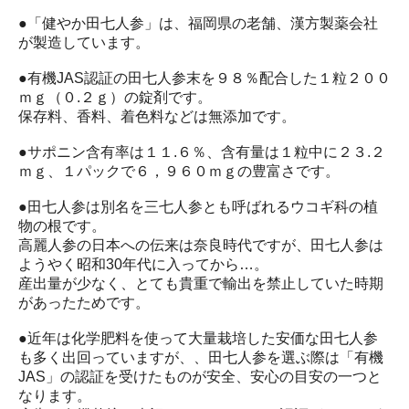
●「健やか田七人参」は、福岡県の老舗、漢方製薬会社
が製造しています。
●有機JAS認証の田七人参末を９８％配合した１粒２００
ｍｇ（０.２ｇ）の錠剤です。
保存料、香料、着色料などは無添加です。
●サポニン含有率は１１.６％、含有量は１粒中に２３.２
ｍｇ、１パックで６，９６０ｍｇの豊富さです。
●田七人参は別名を三七人参とも呼ばれるウコギ科の植
物の根です。
高麗人参の日本への伝来は奈良時代ですが、田七人参は
ようやく昭和30年代に入ってから…。
産出量が少なく、とても貴重で輸出を禁止していた時期
があったためです。
●近年は化学肥料を使って大量栽培した安価な田七人参
も多く出回っていますが、、田七人参を選ぶ際は「有機
JAS」の認証を受けたものが安全、安心の目安の一つと
なります。