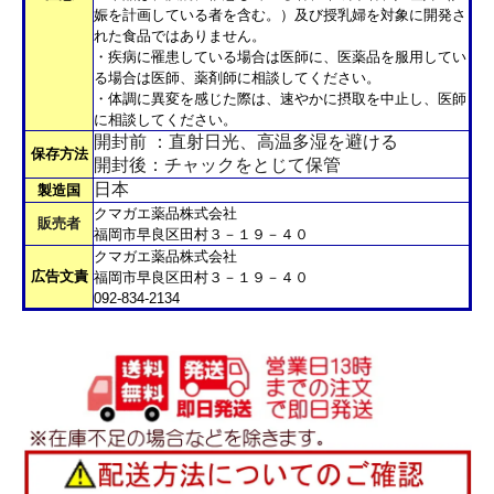
娠を計画している者を含む。）及び授乳婦を対象に開発さ
れた食品ではありません。
・疾病に罹患している場合は医師に、医薬品を服用してい
る場合は医師、薬剤師に相談してください。
・体調に異変を感じた際は、速やかに摂取を中止し、医師
に相談してください。
開封前 ：直射日光、高温多湿を避ける
保存方法
開封後：チャックをとじて保管
日本
製造国
クマガエ薬品株式会社
販売者
福岡市早良区田村３－１９－４０
クマガエ薬品株式会社
広告文責
福岡市早良区田村３－１９－４０
092-834-2134