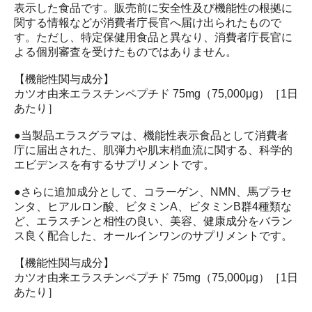
表示した食品です。販売前に安全性及び機能性の根拠に
関する情報などが消費者庁長官へ届け出られたもので
す。ただし、特定保健用食品と異なり、消費者庁長官に
よる個別審査を受けたものではありません。
【機能性関与成分】
カツオ由来エラスチンペプチド 75mg（75,000μg）［1日
あたり］
●当製品エラスグラマは、機能性表示食品として消費者
庁に届出された、肌弾力や肌末梢血流に関する、科学的
エビデンスを有するサプリメントです。
●さらに追加成分として、コラーゲン、NMN、馬プラセ
ンタ、ヒアルロン酸、ビタミンA、ビタミンB群4種類な
ど、エラスチンと相性の良い、美容、健康成分をバラン
ス良く配合した、オールインワンのサプリメントです。
【機能性関与成分】
カツオ由来エラスチンペプチド 75mg（75,000μg）［1日
あたり］