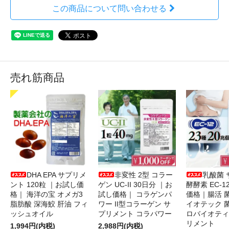
この商品について問い合わせる
売れ筋商品
DHA EPA サプリメ
非変性 2型 コラー
乳酸菌 
ント 120粒 ｜お試し価
ゲン UC-II 30日分 ｜お
酵酵素 EC-1
格｜ 海洋の宝 オメガ3
試し価格｜ コラゲンパ
価格｜腸活 
脂肪酸 深海鮫 肝油 フィ
ワー II型コラーゲン サ
イオテック 
ッシュオイル
プリメント コラパワー
ロバイオティ
リメント
1,994円(内税)
2,988円(内税)