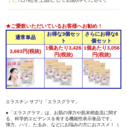
★ご愛飲いただいているお客様へお勧め！
お得な3個セッ
さらにお得な6
通常単品
ト
個セット
1個あたり3,426
1個あたり3,056
3,693円(税抜)
円(税抜)
円(税抜)
エラスチン サプリ「エラスグラマ」
●「エラスグラマ」は、お肌の弾力や肌末梢血流に関す
る、科学的エビデンスを有する機能性表示食品です。
弾力、ハリ、たるみ、などにお悩みの方におススメ！（