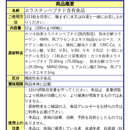
商品概要
エラスチンペプチド含有食品
名称
ご使用方
1日1粒を目安に、噛まずに水又は白湯と一緒にお召し上が
法
りください。
内容量
12ｇ（200ｍｇ×60粒）
カツオ由来エラスチンペプチド(国内製造)、加水分解コラ
ーゲン、NMN、馬プラセンタエキス/結晶セルロース、ス
テアリン酸カルシウム、微粒二酸化ケイ素、CMC-Ca、ヒ
アルロン酸、V.B2、V.B1、V.B6、V.A、V.B12、(一部にゼ
原材料名
ラチンを含む) / 1粒あたり栄養成分：カツオ由来エラス
チンペプチド 75.00mg（75,000μg）、加水分解コラーゲ
ン25.00mg、NMN2.00mg、ヒアルロン酸2.50mg、馬プラ
センタエキス1mg
区分
機能性表示食品
賞味期限
商品本体に記載
・1日の摂取目安量を守ってください。本品は、多量摂取
により疾病が治癒したり、より健康が増進するものではあ
りません。
・原材料名をご確認の上、食品アレルギーをお持ちの方は
ご利用をお避け下さい。
・本品は、疾病の診断、治療、予防を目的としたものでは
使用上の
ありません。
注意
・本品は、疾病に罹患している者、未成年者、妊産婦（妊